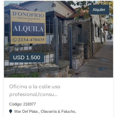
Alquiler
USD 1.500
140 M² Totales
22
Oficina a la calle uso
profesional/consu...
Código: 216977
Mar Del Plata , Olavarría & Falucho,